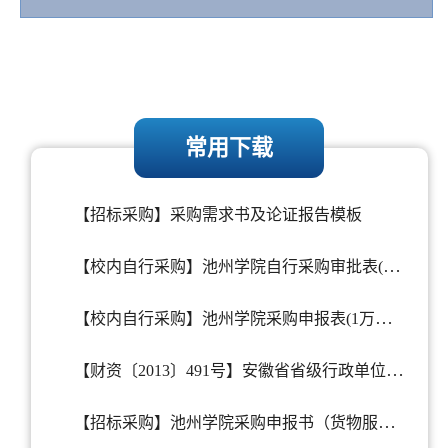
常用下载
【招标采购】采购需求书及论证报告模板
【校内自行采购】池州学院自行采购审批表(不含固定资产类且6万元以下项目采购审批)
【校内自行采购】池州学院采购申报表(1万以下办公家具及其他固定资产类样表)
【财资〔2013〕491号】安徽省省级行政单位通用办公设备家具配置标准（试行）
【招标采购】池州学院采购申报书（货物服务类一次性采购6万以上及工程类10万以上的项目）