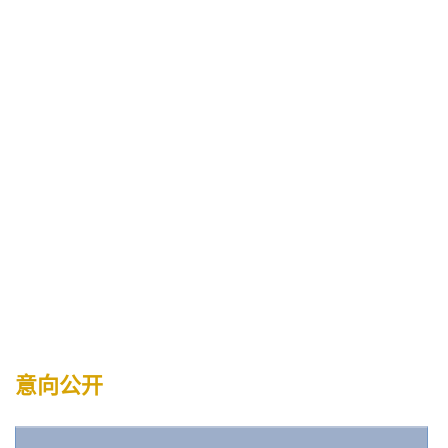
学校召开2025年招标采购工作领导小组第二次会议
意向公开
单一来源
标前公示
查看更多+