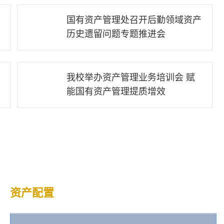
国有资产管理处召开后勤领域资产
16
历史遗留问题专题推进会
2026-01
我校举办资产管理业务培训会 赋
08
国有资产管理处开展“采购知识送基层、送服务”活动
能国有资产管理提质增效
2025-12
资产配置
资产处置
资产清查
查看更多+